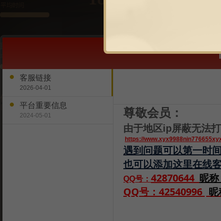
游戏玩法丰富，高返奖高
激情的体验
体育平台
SPORT BE
2`18
在一个公平、公正的环境
的享受体育投注的乐趣。
客服链接
2026-04-01
真人娱乐城
LIVE C
35
想要让自己一夜致富的梦
平台重要信息
尊敬会员：
万富翁很可能就是您。
2024-05-01
由于地区ip屏蔽无法
https://www.xyx9988nin776655x
遇到问题可以第一时
也可以添加这里在线客
42870644
昵称
QQ号：
QQ号：42540996
昵