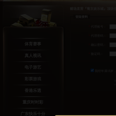
赌场直营『葡京娱乐城』顶级
登陆资料
*
代理账号：
*
代理密码：
体育赛事
*
确认密码：
*
验证码：
真人视讯
电子游艺
我经年满18岁
彩票游戏
香港乐透
重庆时时彩
广东快乐十分